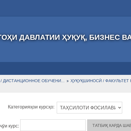
ОҲИ ДАВЛАТИИ ҲУҚУҚ, БИЗНЕС В
/ ДИСТАНЦИОННОЕ ОБУЧЕНИ...
ҲУҚУҚШИНОСӢ / ФАКУЛЬТЕТ
Категорияҳои курсҳо:
ҷӯи курс: