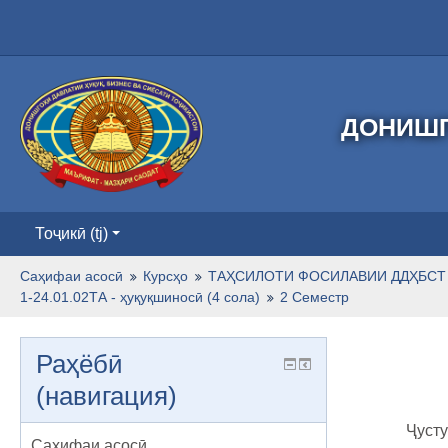
ДОНИШГ
Тоҷикӣ ‎(tj)‎
Саҳифаи асосӣ
Курсҳо
ТАҲСИЛОТИ ФОСИЛАВИИ ДДҲБСТ 
1-24.01.02ТА - ҳуқуқшиносӣ (4 сола)
2 Семестр
Раҳёбӣ
(навигация)
Ҷусту
Саҳифаи асосӣ