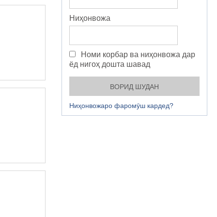
Ниҳонвожа
Номи корбар ва ниҳонвожа дар
ёд нигоҳ дошта шавад
Ниҳонвожаро фаромӯш кардед?