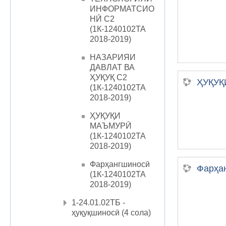
ИНФОРМАТСИО
НӢ С2
(1К-1240102ТА
2018-2019)
НАЗАРИЯИ
ДАВЛАТ ВА
ҲУҚУҚ С2
ҲУҚУҚ
(1К-1240102ТА
2018-2019)
ҲУҚУҚИ
МАЪМУРӢ
(1К-1240102ТА
2018-2019)
Фарҳангшиносӣ
Фарҳан
(1К-1240102ТА
2018-2019)
1-24.01.02ТБ -
ҳуқуқшиносӣ (4 сола)