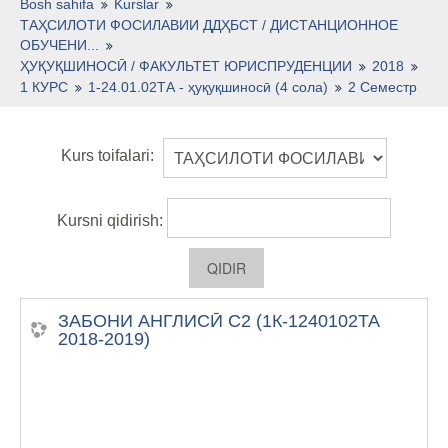
O'zbekcha ‎(uz)‎
Bosh sahifa
Kurslar
ТАҲСИЛОТИ ФОСИЛАВИИ ДДҲБСТ / ДИСТАНЦИОННОЕ
ОБУЧЕНИ...
ҲУҚУҚШИНОСӢ / ФАКУЛЬТЕТ ЮРИСПРУДЕНЦИИ
2018
1 КУРС
1-24.01.02ТА - ҳуқуқшиносӣ (4 сола)
2 Семестр
Kurs toifalari:
Kursni qidirish:
ЗАБОНИ АНГЛИСӢ С2 (1К-1240102ТА
2018-2019)