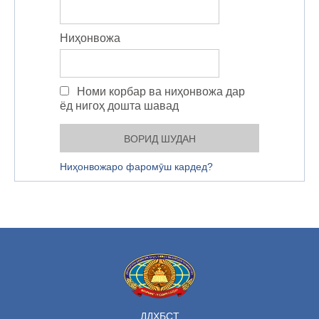
Ниҳонвожа
Номи корбар ва ниҳонвожа дар
ёд нигоҳ дошта шавад
Ниҳонвожаро фаромӯш кардед?
ДДҲБСТ