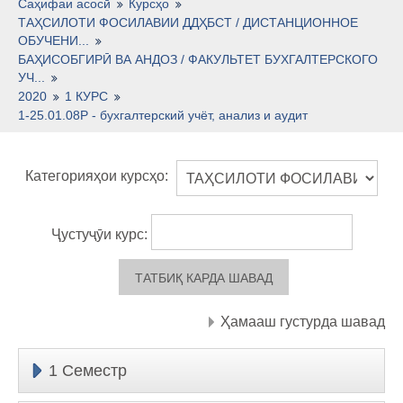
Тоҷикӣ ‎(tj)‎
Саҳифаи асосӣ
Курсҳо
ТАҲСИЛОТИ ФОСИЛАВИИ ДДҲБСТ / ДИСТАНЦИОННОЕ
ОБУЧЕНИ...
БАҲИСОБГИРӢ ВА АНДОЗ / ФАКУЛЬТЕТ БУХГАЛТЕРСКОГО
УЧ...
2020
1 КУРС
1-25.01.08Р - бухгалтерский учёт, анализ и аудит
Категорияҳои курсҳо:
Ҷустуҷӯи курс:
Ҳамааш густурда шавад
1 Семестр