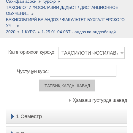
Тоҷикӣ ‎(tj)‎
Саҳифаи асосӣ
Курсҳо
ТАҲСИЛОТИ ФОСИЛАВИИ ДДҲБСТ / ДИСТАНЦИОННОЕ
ОБУЧЕНИ...
БАҲИСОБГИРӢ ВА АНДОЗ / ФАКУЛЬТЕТ БУХГАЛТЕРСКОГО
УЧ...
2020
1 КУРС
1-25.01.04.03Т - андоз ва андозбандӣ
Категорияҳои курсҳо:
Ҷустуҷӯи курс:
Ҳамааш густурда шавад
1 Семестр