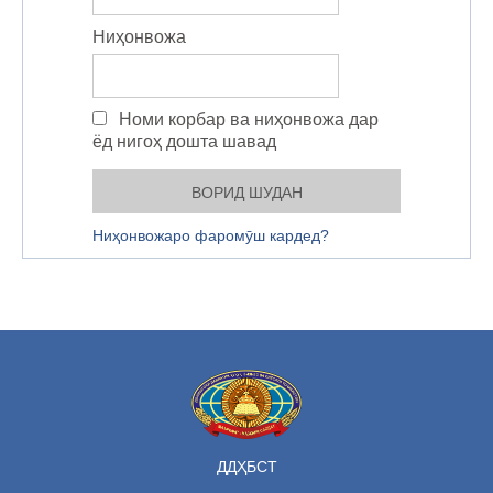
Ниҳонвожа
Номи корбар ва ниҳонвожа дар
ёд нигоҳ дошта шавад
Ниҳонвожаро фаромӯш кардед?
ДДҲБСТ