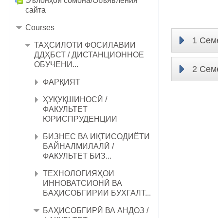
Эълонҳои сомона/Объявления
сайта
Courses
1 Сем
ТАҲСИЛОТИ ФОСИЛАВИИ
ДДҲБСТ / ДИСТАНЦИОННОЕ
ОБУЧЕНИ...
2 Сем
ФАРҚИЯТ
ҲУҚУҚШИНОСӢ /
ФАКУЛЬТЕТ
ЮРИСПРУДЕНЦИИ
БИЗНЕС ВА ИҚТИСОДИЁТИ
БАЙНАЛМИЛАЛӢ /
ФАКУЛЬТЕТ БИЗ...
ТЕХНОЛОГИЯҲОИ
ИННОВАТСИОНӢ ВА
БАҲИСОБГИРИИ БУХГАЛТ...
БАҲИСОБГИРӢ ВА АНДОЗ /