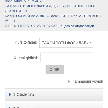
O'zbekcha ‎(uz)‎
Bosh sahifa
Kurslar
ТАҲСИЛОТИ ФОСИЛАВИИ ДДҲБСТ / ДИСТАНЦИОННОЕ
ОБУЧЕНИ...
БАҲИСОБГИРӢ ВА АНДОЗ / ФАКУЛЬТЕТ БУХГАЛТЕРСКОГО
УЧ...
2020
1 КУРС
1-25.01.04.03Т - андоз ва андозбандӣ
Kurs toifalari:
Kursni qidirish:
Hammasini yoyish
1 Семестр