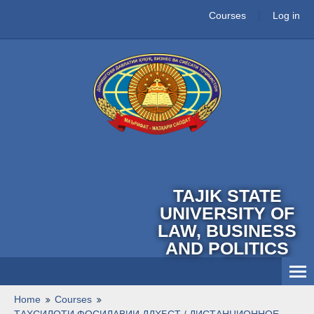
Courses
Log in
TAJIK STATE
UNIVERSITY OF
LAW, BUSINESS
AND POLITICS
English ‎(en)‎
Home
Courses
ТАҲСИЛОТИ ФОСИЛАВИИ ДДҲБСТ / ДИСТАНЦИОННОЕ