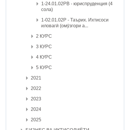
1-24.01.02РВ - юриспруденция (4
сола)
1-02.01.02Р - Таърих. Ихтисоси
иловагӣ (омӯзгори а...
2 КУРС
3 КУРС
4 КУРС
5 КУРС
2021
2022
2023
2024
2025