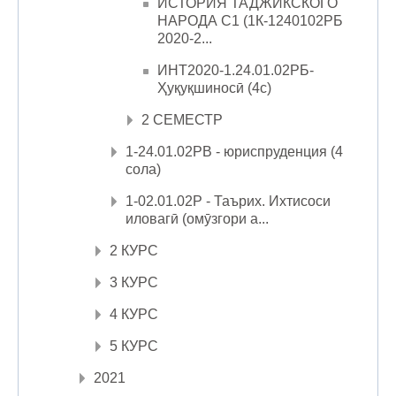
ИСТОРИЯ ТАДЖИКСКОГО
НАРОДА С1 (1К-1240102РБ
2020-2...
ИНТ2020-1.24.01.02РБ-
Ҳуқуқшиносӣ (4с)
2 СЕМЕСТР
1-24.01.02РВ - юриспруденция (4
сола)
1-02.01.02Р - Таърих. Ихтисоси
иловагӣ (омӯзгори а...
2 КУРС
3 КУРС
4 КУРС
5 КУРС
2021