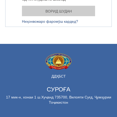
Ниҳонвожаро фаромӯш кардед?
ДДҲБСТ
СУРОҒА
17 мик-н, хонаи 1 ш.Хуҷанд 735700, Вилояти Суғд, Ҷумҳурии
Тоҷикистон