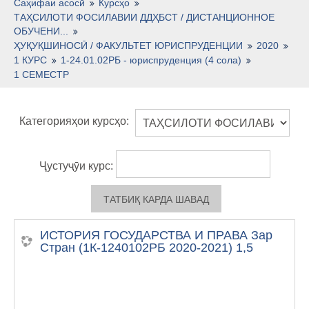
Тоҷикӣ ‎(tj)‎
Саҳифаи асосӣ
Курсҳо
ТАҲСИЛОТИ ФОСИЛАВИИ ДДҲБСТ / ДИСТАНЦИОННОЕ
ОБУЧЕНИ...
ҲУҚУҚШИНОСӢ / ФАКУЛЬТЕТ ЮРИСПРУДЕНЦИИ
2020
1 КУРС
1-24.01.02РБ - юриспруденция (4 сола)
1 СЕМЕСТР
Категорияҳои курсҳо:
Ҷустуҷӯи курс:
ИСТОРИЯ ГОСУДАРСТВА И ПРАВА Зар
Стран (1К-1240102РБ 2020-2021) 1,5