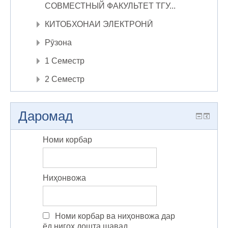
СОВМЕСТНЫЙ ФАКУЛЬТЕТ ТГУ...
КИТОБХОНАИ ЭЛЕКТРОНӢ
Рӯзона
1 Семестр
2 Семестр
Даромад
Номи корбар
Ниҳонвожа
Номи корбар ва ниҳонвожа дар
ёд нигоҳ дошта шавад