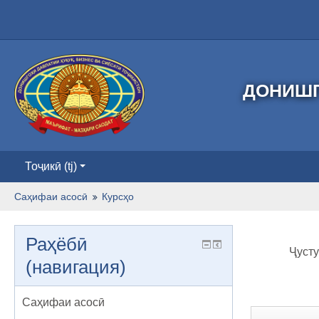
ДОНИШГ
Тоҷикӣ ‎(tj)‎
Саҳифаи асосӣ
Курсҳо
Раҳёбӣ
Ҷусту
(навигация)
Саҳифаи асосӣ