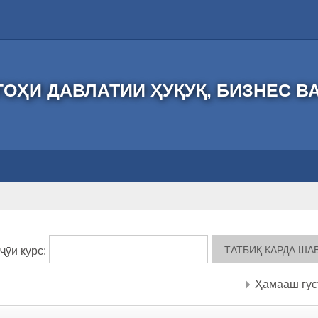
ОҲИ ДАВЛАТИИ ҲУҚУҚ, БИЗНЕС В
ҷӯи курс:
Ҳамааш гус