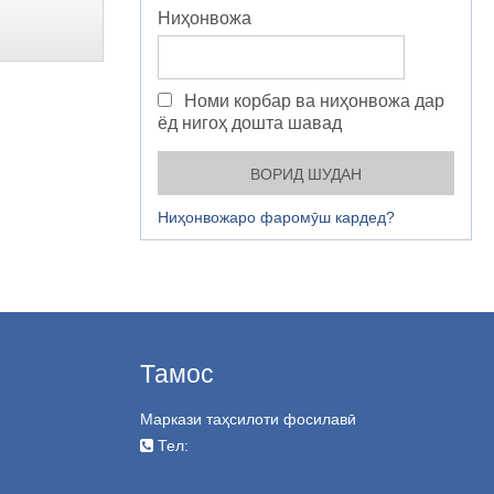
Ниҳонвожа
Номи корбар ва ниҳонвожа дар
ёд нигоҳ дошта шавад
Ниҳонвожаро фаромӯш кардед?
Тамос
Маркази таҳсилоти фосилавӣ
Тел: