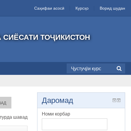
Саҳифаи асосӣ
Курсҳо
Ворид шудан
А СИЁСАТИ ТОҶИКИСТОН
Даромад
Номи корбар
турда шавад